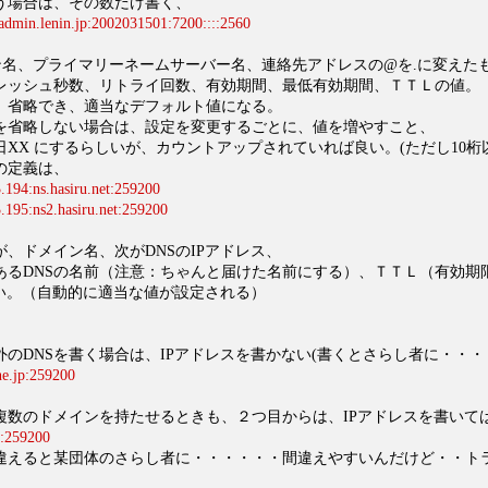
う場合は、その数だけ書く、
t:admin.lenin.jp:2002031501:7200::::2560
ン名、プライマリーネームサーバー名、連絡先アドレスの@を.に変えた
レッシュ秒数、リトライ回数、有効期間、最低有効期間、ＴＴＬの値。
、省略でき、適当なデフォルト値になる。
を省略しない場合は、設定を変更するごとに、値を増やすこと、
にするらしいが、カウントアップされていれば良い。(ただし10桁以
の定義は、
.194:ns.hasiru.net:259200
.195:ns2.hasiru.net:259200
、ドメイン名、次がDNSのIPアドレス、
あるDNSの名前（注意：ちゃんと届けた名前にする）、ＴＴＬ（有効期
良い。（自動的に適当な値が設定される）
のDNSを書く場合は、IPアドレスを書かない(書くとさらし者に・・・
ne.jp:259200
に複数のドメインを持たせるときも、２つ目からは、IPアドレスを書いて
t:259200
違えると某団体のさらし者に・・・・・・間違えやすいんだけど・・ト