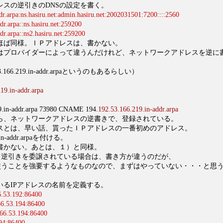
レスの逆引きのDNSの設定を書く。
r.arpa:ns.hasiru.net:admin.hasiru.net:2002031501:7200::::2560
r.arpa::ns.hasiru.net:259200
r.arpa::ns2.hasiru.net:259200
ほば同様。ＩＰアドレスは、書かない。
はプロバイダーによって違うんだけれど、ネットワークアドレスを逆に
.166.219.in-addr.arpaというのもあるらしい）
19.in-addr.arpa
。
19.in-addr.arpa 73980 CNAME 194.
192.53.166.219.in-addr.arpa
ら、ネットワークアドレスの逆書きで、登録されている。
スとは、早い話、貰ったＩＰアドレスの一番初めのアドレス。
addr.arpaを付ける。
書かない。あとは、１）と同様。
sで、逆引きを委譲されている場合は、書き方が違うのだが、
sを使うことを強要するようなものなので、まずはやっていない・・・と思
いるIPアドレスの名前を定義する。
6.53.192:86400
66.53.194:86400
66.53.194:86400
194:86400