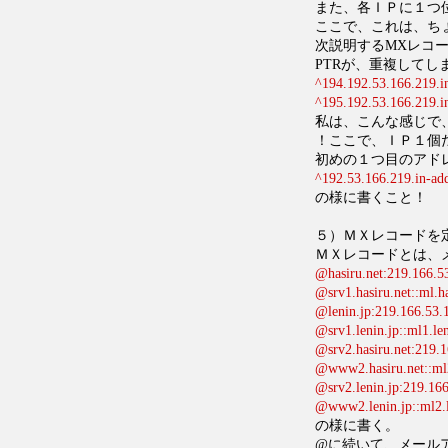
また、各ＩＰに１つ
ここで、これは、ち
次説明するMXレコ
PTRが、重複してし
^194.192.53.166.219.in
^195.192.53.166.219.in
私は、こんな感じで
！ここで、ＩＰ１個
初めの１つ目のアド
^192.53.166.219.in-add
の様に書くこと！
５）ＭＸレコードを
ＭＸレコードとは、
@hasiru.net:219.166.53
@srv1.hasiru.net::ml.h
@lenin.jp:219.166.53.1
@srv1.lenin.jp::ml1.le
@srv2.hasiru.net:219.1
@www2.hasiru.net::ml2
@srv2.lenin.jp:219.166
@www2.lenin.jp::ml2.l
の様に書く。
@に続いて、メール