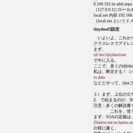
0.168.192.in-addr.ar
（127.0.0.1に
local.net 内容 192.168.
（local.net とい
tinydnsの設定
いよいよ、これか
クラスレスでアドレ
まず、
cd /etc/tinydns/root
で中に入る。
ここで、多くのdjbdns
私は、断言する！（
vi data
などとやって、dat
１）まず、上位のＤ
Z で始まるのが、
注意：多くの解説書で
これを、使うと逆
まず、SOAの定義は
Zhasiru.net:ns.hasiru.
の様に書く。