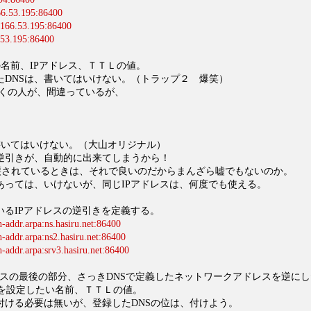
66.53.195:86400
.166.53.195:86400
.53.195:86400
。
名前、IPアドレス、ＴＴＬの値。
たDNSは、書いてはいけない。（トラップ２ 爆笑）
多くの人が、間違っているが、
、
書いてはいけない。（大山オリジナル）
逆引きが、自動的に出来てしまうから！
で委譲されているときは、それで良いのだからまんざら嘘でもないのか。
あっては、いけないが、同じIPアドレスは、何度でも使える。
いるIPアドレスの逆引きを定義する。
-addr.arpa:ns.hasiru.net:86400
-addr.arpa:ns2.hasiru.net:86400
-addr.arpa:srv3.hasiru.net:86400
レスの最後の部分、さっきDNSで定義したネットワークアドレスを逆に
a、逆引きを設定したい名前、ＴＴＬの値。
付ける必要は無いが、登録したDNSの位は、付けよう。