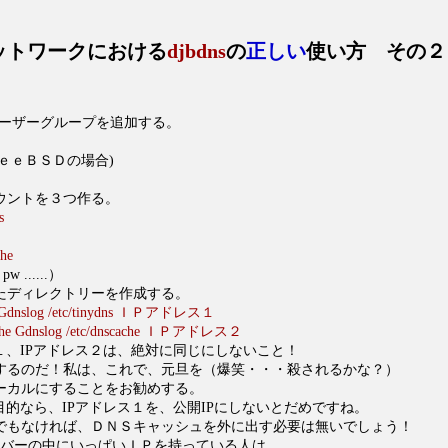
ットワークにおける
djbdns
の
正しい
使い方 その２
ユーザーグループを追加する。
ｒｅｅＢＳＤの場合)
ウントを３つ作る。
s
che
 ......）
たディレクトリーを作成する。
ns Gdnslog /etc/tinydns ＩＰアドレス１
cache Gdnslog /etc/dnscache ＩＰアドレス２
１、IPアドレス２は、絶対に同じにしないこと！
するのだ！私は、これで、元旦を（爆笑・・・殺されるかな？）
ーカルにすることをお勧めする。
目的なら、IPアドレス１を、公開IPにしないとだめですね。
でもなければ、ＤＮＳキャッシュを外に出す必要は無いでしょう！
ーバーの中にいっぱいＩＰを持っている人は、