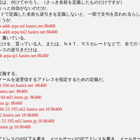
位は、付けてやろう。（さっき名前を定義したものだけですが）
ょっと自信がないのだが、
ードで定義した名前も逆引きを定義しないと、一部で文句を言われるら
まうが、
-addr.arpa:ml.hasiru.net:86400
-addr.arpa:ml2.hasiru.net:86400
、書いている。
だけを、貰っている人、または、ＮＡＴ、マスカレードなどで、全ての
レスの逆引きだけは、
r.arpa:ip1.hasiru.net:86400
定義する。
メールを送受信するアドレスを指定するための定義だ。
.194:ml.hasiru.net::86400
asiru.net::86400
94:ml1.lenin.jp::86400
nin.jp::86400
66.53.195:ml2.hasiru.net:10:86400
.hasiru.net:10:86400
.53.195:ml2.lenin.jp:10:86400
enin.jp:10:86400
アドレスの@以下を書き、メールサーバのIPアドレスを書き、メールサ