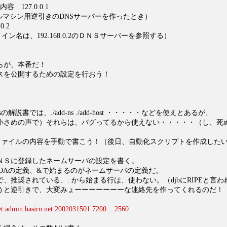
pa 内容 127.0.0.1
ローカルマシン用逆引きのDNSサーバーを作ったとき）
0.2
うドメイン名は、192.168.0.2のＤＮＳサーバーを参照する）
らが、本番だ！
スを公開するための設定を行おう！
の解説書では、./add-ns ./add-host ・・・・・などを使えとあるが、
小さめの声で）それらは、バグってるから使えない・・・・・（し、死
aファイルの内容を手動で書こう！（後日、自動化スクリプトを作成した
ＮＳに登録したネームサーバの設定を書く。
SOAの定義、&で始まるのがネームサーバの定義だ。
、推奨されている、. から始まる行は、使わない。（djbにRIPEと言
引きで、大変みょーーーーーーーな連絡先を作ってくれるのだ！
、
net:admin.hasiru.net:2002031501:7200::::2560