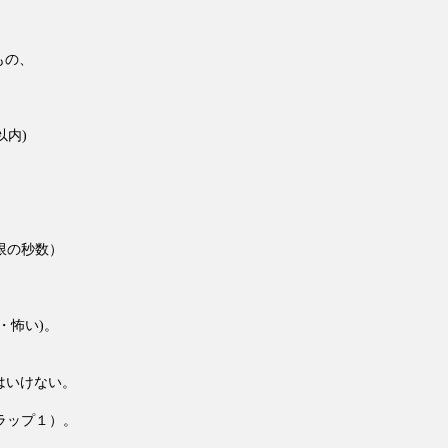
もの、
内)
限の秒数）
・怖い)。
はいけない。
ラップ１）。