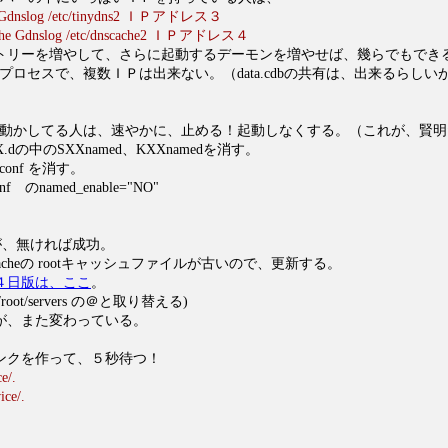
ns Gdnslog /etc/tinydns2 ＩＰアドレス３
cache Gdnslog /etc/dnscache2 ＩＰアドレス４
トリーを増やして、さらに起動するデーモンを増やせば、幾らでもでき
１プロセスで、複数ＩＰは出来ない。（data.cdbの共有は、出来るらしい
を動かしてる人は、速やかに、止める！起動しなくする。（これが、賢明
.d/rcX.dの中のSXXnamed、KXXnamedを消す。
ed.conf を消す。
onf のnamed_enable="NO"
dが、無ければ成功。
cacheの rootキャッシュファイルが古いので、更新する。
４日版は、ここ
。
e/root/servers の＠と取り替える)
、また変わっている。
ンクを作って、５秒待つ！
ce/.
ice/.