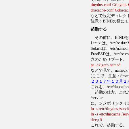
tinydns-conf Gtinyd
dnscache-conf Gdns
などで設定ディレク
注意：BINDの様に
起動する
その前に、BIND
Linux は、/etc/rc
Solarisは、/etc/nam
FreeBSDは、/etc/rc.c
念のためリブート。
ps -ax|grep named
などで見て、name
(ここで、注意：dns
２０１７年１０月２
これを、/etc/dnscach
起動の仕方、これが
/service
に、シンボリックリ
ln -s /etc/tinydns /servi
ln -s /etc/dnscache /serv
sleep 5
これで、起動する。