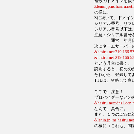
複数のドメインを扱
Zlenin.jp:ns.hasiru.ne
の様に。
Zに続いて、ドメイ
シリアル番号、リフ
シリアル番号以下は
注意：シリアル番号
通常 年月日XX 
次にネームサーバー
&hasiru.net:219.166.53
&hasiru.net:219.166.53
という具合に書く。
説明すると、初めのが
それから、登録して
TTLは、省略して
ここで、注意！
プロバイダーなどの外
&hasiru.net::dns1.ocn.
なんて、具合に。
また、１つのDNS
&lenin.jp::ns.hasiru.ne
の様に（これも、間