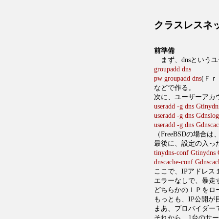
クラスレスネ
前準備
まず、dnsという
groupadd dns
pw groupadd dns
(Ｆ
などで作る。
次に、ユーザーアカ
useradd -g dns Gtinydn
useradd -g dns Gdnslog
useradd -g dns Gdnsca
（FreeBSDの場合は、pw
最後に、設定の入っ
tinydns-conf Gtinyd
dnscache-conf Gdns
ここで、IPアドレス
エラーなしで、暴走
どちらかのＩＰをロ
もっとも、IP公開が
まあ、プロバイダー
それから、1台のサ