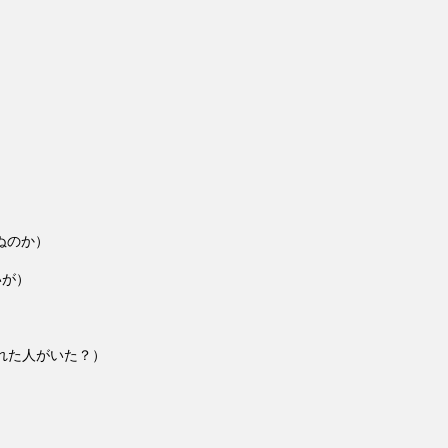
ぬのか）
いが）
われた人がいた？）