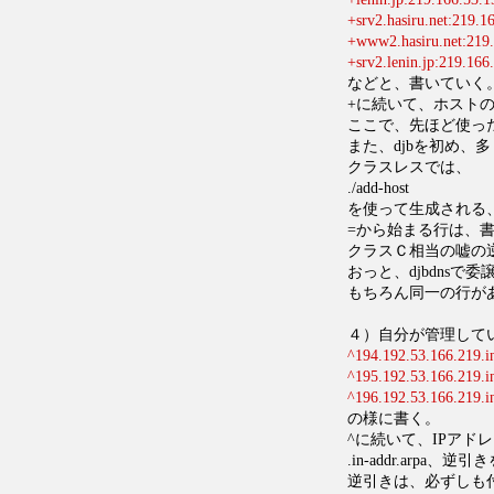
+srv2.hasiru.net:219.1
+www2.hasiru.net:219
+srv2.lenin.jp:219.166
などと、書いていく
+に続いて、ホストの
ここで、先ほど使っ
また、djbを初め、
クラスレスでは、
./add-host
を使って生成される
=から始まる行は、
クラスＣ相当の嘘の
おっと、djbdns
もちろん同一の行が
４）自分が管理して
^194.192.53.166.219.in
^195.192.53.166.219.in
^196.192.53.166.219.in
の様に書く。
^に続いて、IPアド
.in-addr.arp
逆引きは、必ずしも