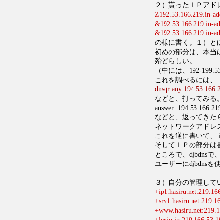
２）貰ったＩＰアド
Z192.53.166.219.in-add
&192.53.166.219.in-add
&192.53.166.219.in-add
の様に書く。１）と
初めの部分は、本当
殆どらしい。
（中には、192-199.53
これを調べるには、
dnsqr any 194.53.166.2
などと、打ってみる
answer: 194.53.166.2
などと、返ってきた
ネットワークアドレ
これを逆に書いて、.in-
そしてＩＰの部分は
ところで、djbdn
ユーザーにdjbdn
３）自分の管理して
+ip1.hasiru.net:219.16
+srv1.hasiru.net:219.1
+www.hasiru.net:219.1
+lenin.jp:219.166.53.