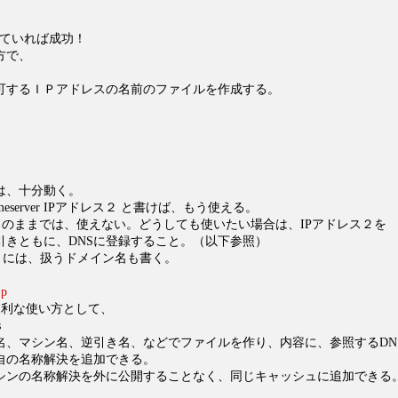
と出ていれば成功！
方で、
可するＩＰアドレスの名前のファイルを作成する。
は、十分動く。
fに nameserver IPアドレス２ と書けば、もう使える。
pは、このままでは、使えない。どうしても使いたい場合は、IPアドレス２を
もに、DNSに登録すること。（以下参照）
conf には、扱うドメイン名も書く。
jp
eの便利な使い方として、
s
名、マシン名、逆引き名、などでファイルを作り、内容に、参照するDNS
自の名称解決を追加できる。
シンの名称解決を外に公開することなく、同じキャッシュに追加できる