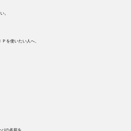
しい。
ＩＰを使いたい人へ、
ーバの名前を