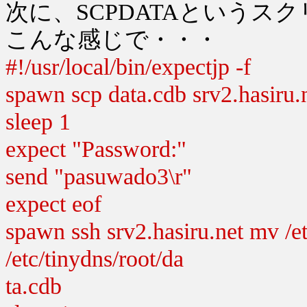
次に、SCPDATAというスクリ
こんな感じで・・・
#!/usr/local/bin/expectjp -f
spawn scp data.cdb srv2.hasiru.n
sleep 1
expect "Password:"
send "pasuwado3\r"
expect eof
spawn ssh srv2.hasiru.net mv /et
/etc/tinydns/root/da
ta.cdb