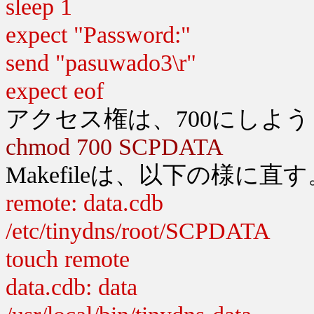
sleep 1
expect "Password:"
send "pasuwado3\r"
expect eof
アクセス権は、700にしよう
chmod 700 SCPDATA
Makefileは、以下の様に直す
remote: data.cdb
/etc/tinydns/root/SCPDATA
touch remote
data.cdb: data