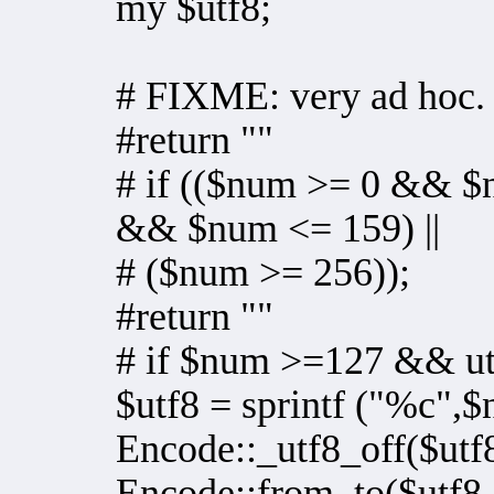
my $utf8;
# FIXME: very ad hoc.
#return ""
# if (($num >= 0 && $
&& $num <= 159) ||
# ($num >= 256));
#return ""
# if $num >=127 && util:
$utf8 = sprintf ("%c",
Encode::_utf8_off($utf
Encode::from_to($utf8, '