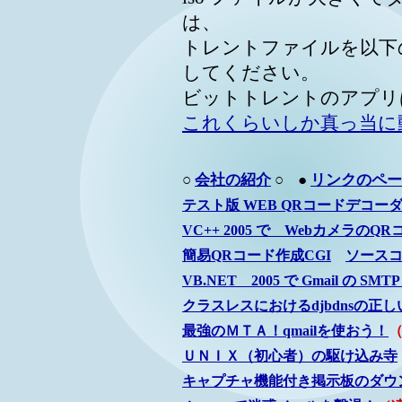
は、
トレントファイルを以下の t
してください。
ビットトレントのアプリ
これくらいしか真っ当に
○
会社の紹介
○ ●
リンクのペー
テスト版 WEB QRコードデコー
VC++ 2005 で Webカメラの
簡易QRコード作成CGI
ソースコ
VB.NET 2005 で Gmail の SMTP
クラスレスにおけるdjbdnsの正
最強のＭＴＡ！qmailを使おう！
（
ＵＮＩＸ（初心者）の駆け込み寺
キャプチャ機能付き掲示板のダウ